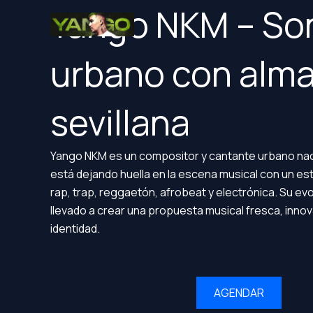
Ir
Yango NKM – So
al
contenido
urbano con alm
sevillana
Yango NKM es un compositor y cantante urbano naci
está dejando huella en la escena musical con un es
rap, trap, reggaetón, afrobeat y electrónica. Su evol
llevado a crear una propuesta musical fresca, inno
identidad.
AGENDAR