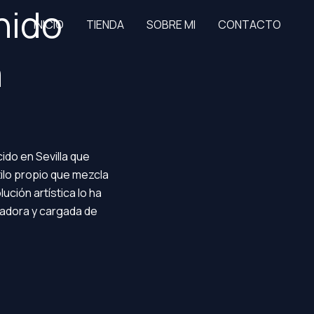
nido
INICIO
TIENDA
SOBRE MI
CONTACTO
a
do en Sevilla que
tilo propio que mezcla
ución artística lo ha
vadora y cargada de